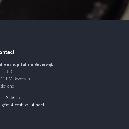
ontact
ffeeshop Taffne Beverwijk
rkt 59
41 BM Beverwijk
derland
251 225625
fo@coffeeshop-taffne.nl