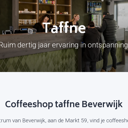
Taffne
Ruim dertig jaar ervaring in ontspanning
Coffeeshop taffne Beverwijk
ntrum van Beverwijk, aan de Markt 59, vind je coffees