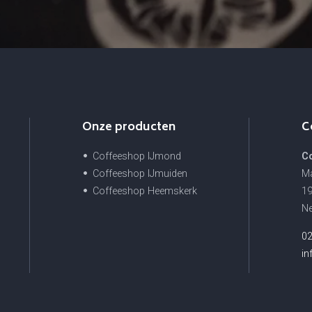
Onze producten
C
Coffeeshop IJmond
Co
Coffeeshop IJmuiden
Ma
Coffeeshop Heemskerk
19
Ne
0
in