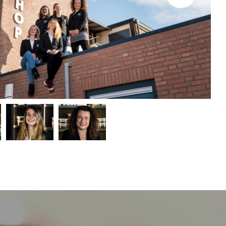
Over Taffne
Coffeeshop Beverwijk
Openingstijden